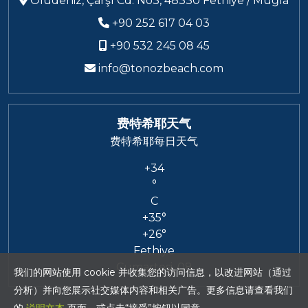
Ölüdeniz, Çarşı Cd. No3, 48330 Fethiye / Muğla
+90 252 617 04 03
+90 532 245 08 45
info@tonozbeach.com
费特希耶天气
费特希耶每日天气
+
34
°
C
+
35°
+
26°
Fethiye
Cumartesi, 08
我们的网站使用 cookie 并收集您的访问信息，以改进网站（通过
分析）并向您展示社交媒体内容和相关广告。更多信息请查看我们