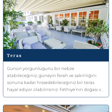
Teras
Günün yorgunluğunu bir nebze
atabileceğiniz, güneyin ferah ve sakinliğini
sonuna kadar hissedebileceğiniz bir teras
hayal ediyor olabilirsiniz. Fethiye’nin doğası ve
temiz havasıyla beraber, tatilinizin daha keyifli
olması için günün her saatinde sizi bekleyen
bir terasımız var.