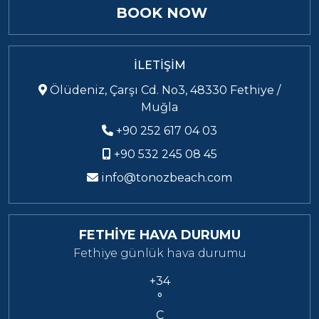
BOOK NOW
İLETİŞİM
Ölüdeniz, Çarşı Cd. No3, 48330 Fethiye /
Muğla
+90 252 617 04 03
+90 532 245 08 45
info@tonozbeach.com
FETHİYE HAVA DURUMU
Fethiye günlük hava durumu
+
34
°
C