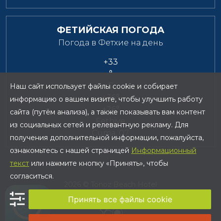
ФЕТИЙСКАЯ ПОГОДА
Погода в Фетхие на день
+
33
°
C
Наш сайт использует файлы cookie и собирает
+
36°
информацию о вашем визите, чтобы улучшить работу
+
26°
сайта (путём анализа), а также показывать вам контент
Fethiye
из социальных сетей и релевантную рекламу. Для
Cuma, 07
получения дополнительной информации, пожалуйста,
ознакомьтесь с нашей страницей
Информационный
текст
или нажмите кнопку «Принять», чтобы
согласиться.
2026 © Tonoz Beach Hotel
Принять все файлы cookie