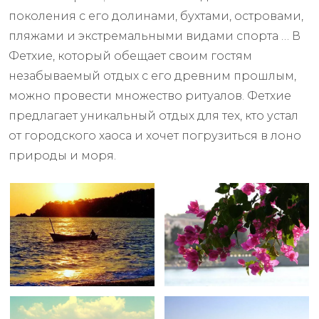
поколения с его долинами, бухтами, островами,
пляжами и экстремальными видами спорта … В
Фетхие, который обещает своим гостям
незабываемый отдых с его древним прошлым,
можно провести множество ритуалов. Фетхие
предлагает уникальный отдых для тех, кто устал
от городского хаоса и хочет погрузиться в лоно
природы и моря.