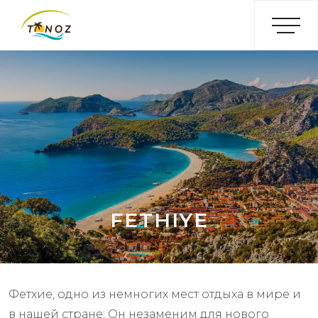
FETHIYE
Фетхие, одно из немногих мест отдыха в мире и
в нашей стране; Он незаменим для нового