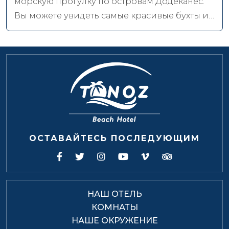
морскую прогулку по островам Додеканес.
Вы можете увидеть самые красивые бухты и
острова залива, такие как Кызылада, острова
Яссика, остров Гёджек, остров Рыцарей,
залив Кулели, остров Верфи, залив Бедри
Рахми, и насладиться морем в полной мере.
ОСТАВАЙТЕСЬ ПОСЛЕДУЮЩИМ
НАШ ОТЕЛЬ
КОМНАТЫ
НАШЕ ОКРУЖЕНИЕ