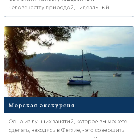
человечеству природой, - идеальный
маршрут для однодневной поездки.
Национальный парк Саклыкент, который
находится в часе езды от Фетхие, - одна из
уникальных красот, которую должен
посетить каждый.
Морская экскурсия
Одно из лучших занятий, которое вы можете
сделать, находясь в Фетхие, - это совершить