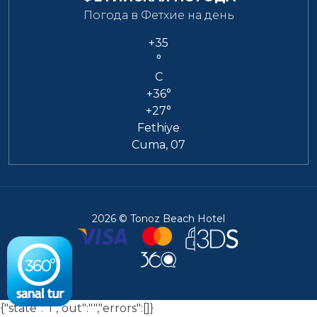
Погода в Фетхие на день
+
35
°
C
+
36°
+
27°
Fethiye
Cuma, 07
2026 © Tonoz Beach Hotel
{"state":"1","out":"","errors":[]}