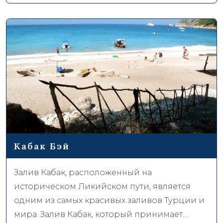
видами спорта … В Фетхие, который обещает
своим гостям незабываемый отдых с его
древним прошлым, можно провести
множество ритуалов. Фетхие предлагает
уникальный отдых для тех, кто устал от
городского хаоса и хочет погрузиться в лоно
природы и моря.
Кабак Бэй
Залив Кабак, расположенный на
историческом Ликийском пути, является
одним из самых красивых заливов Турции и
мира. Залив Кабак, который принимает