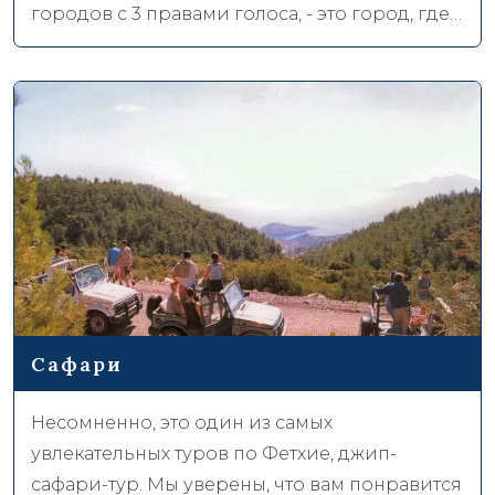
городов с 3 правами голоса, - это город, где
расположено первое здание парламента, то
есть город, где зародилась демократия.
Поскольку это город, расположенный на
очень большой территории, его посещение
займет немного времени, но вы получите
много взамен. Пляж Патара, расположенный
в 1 км от маршрута, ждет вас, чтобы снять
усталость.
Сафари
Несомненно, это один из самых
увлекательных туров по Фетхие, джип-
сафари-тур. Мы уверены, что вам понравится