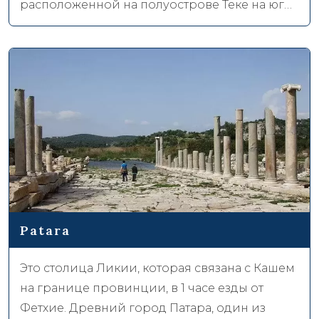
расположенной на полуострове Теке на юго-
западе Анатолии. Исключительный своим
названием Олюдениз является место,
которое не проходят мимо отдыхающие.
Отдыхающие занимаются водными видами
спорта в этом чудесном месте среди
великолепной красоты этого места. Также
привлекают внимание такие виды
деятельности, как катание на водных лыжах и
вейкбординг, особенно виндсерфинг и
кайтсерфинг.
Patara
Это столица Ликии, которая связана с Кашем
на границе провинции, в 1 часе езды от
Фетхие. Древний город Патара, один из