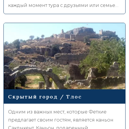
каждый момент тура с друзьями или семьей.
Водные бои, грязевые ванны, чудеса
природы по пути … Достаточно будет
приехать в Фетхие на сафари-туры, которые
не закончатся счетом.
Скрытый город / Тлос
Одним из важных мест, которые Фетхие
предлагает своим гостям, является каньон
Саклыкент. Каньон, подаренный