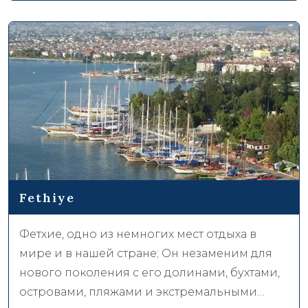
Аш, залив Каргыджак, а также на пляж Изтузу.
Древний город Каунос расположен на
противоположном берегу реки Дальян. Вы
можете легко добраться до него на лодке.
Здесь вы можете увидеть исторические
сооружения, такие как гробницы короля,
акрополь и римские бани. Особенно
интересны гробницы King Rock.
Fethiye
Фетхие, одно из немногих мест отдыха в
мире и в нашей стране; Он незаменим для
нового поколения с его долинами, бухтами,
островами, пляжами и экстремальными