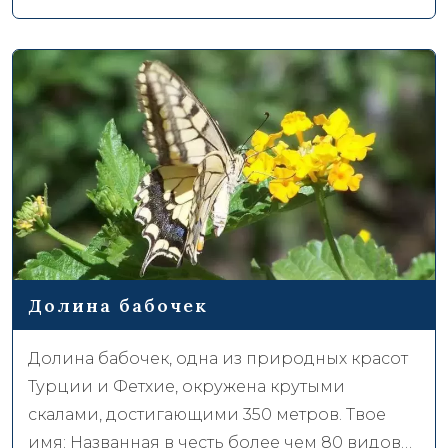
оживает с его узкими улочками, тянущимися
между соснами, гранатовыми и фиговыми
деревьями, домами, церквями, часовнями и
необыкновенными пейзажами. Kayaköy Art
Camp - особое место, которое может
привлечь внимание любителей искусства
своей йогой, семинарами, экскурсиями и
местом для кемпинга.
Долина бабочек
Долина бабочек, одна из природных красот
Турции и Фетхие, окружена крутыми
скалами, достигающими 350 метров. Твое
имя; Названная в честь более чем 80 видов