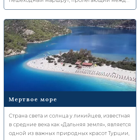
пешеходный маршрут, пролегающий между
Анталией и заливами Фетхие. Дорога
протяженностью 535 км, протянувшаяся по
частям вдоль моря и между великолепными
древними городами, - первая в Турции
пешеходная тропа на большие расстояния.
Различные источники называют его одним
из 10 лучших маршрутов для пеших походов
на длинные дистанции в мире.
Мертвое море
Страна света и солнца у ликийцев, известная
в средние века как «Дальняя земля», является
одной из важных природных красот Турции,